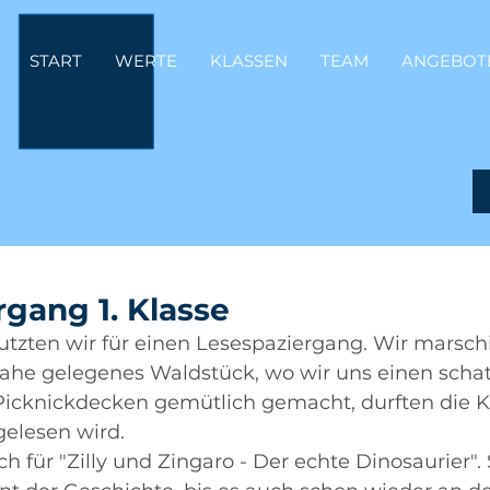
START
WERTE
KLASSEN
TEAM
ANGEBOT
gang 1. Klasse
utzten wir für einen Lesespaziergang. Wir marsch
nahe gelegenes Waldstück, wo wir uns einen schat
Picknickdecken gemütlich gemacht, durften die K
elesen wird. 
ch für "Zilly und Zingaro - Der echte Dinosaurier".