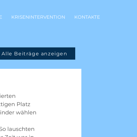
E
KRISENINTERVENTION
KONTAKTE
Alle Beiträge anzeigen
ierten 
tigen Platz 
inder wählen 
 So lauschten 