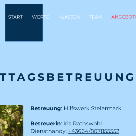
START
WERTE
KLASSEN
TEAM
ANGEBOT
TTAGSBETREUUNG
Betreuung
: Hilfswerk Steiermark
Betreuerin
: Iris Rathswohl
Diensthandy:
+43664/807855552