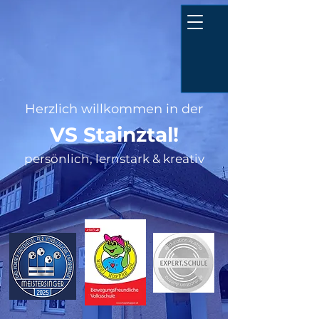
PERSÖNLICH
Herzlich willkommen in der
LERNSTARK
VS Stainztal!
S T A I N Z T
persönlich, lernstark & kreativ
V S