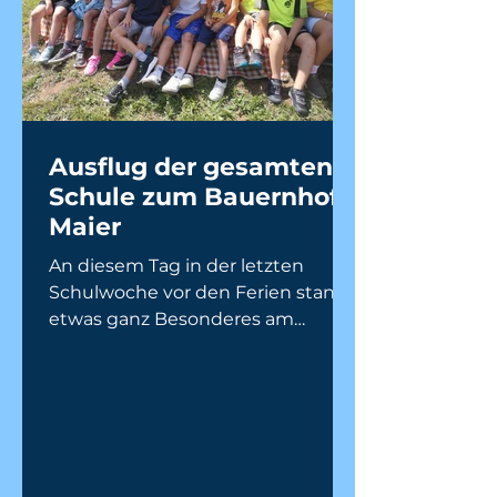
Ausflug der gesamten
Schule zum Bauernhof
Maier
An diesem Tag in der letzten
Schulwoche vor den Ferien stand
etwas ganz Besonderes am
Programm: Wir durften Frau Maier
am Koglbauer-Hof besuchen.
Gemeinsam starteten wir in der
Früh bei angenehmen
Temperaturen unseren
Fußmarsch zu unserem Zielort.