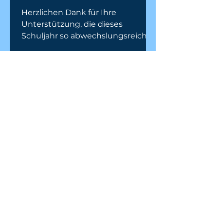
Herzlichen Dank für Ihre
Unterstützung, die dieses
Schuljahr so abwechslungsreich
und erfolgreich gemacht hat! Das
Team der Volksschule Stainztal
wünscht Ihnen und Ihren Kindern
einen erholsamen Sommer! Wir
freuen uns auf ein Wiedersehen
am 14. September 2026!
Schulbedarfslisten der jeweiligen
Schulstufen:
1
/
26
TERMINE &