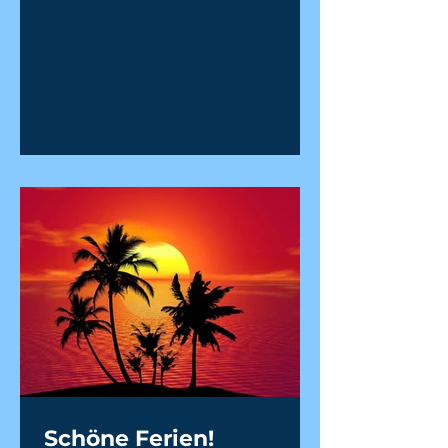
Volksschule Stainztal ihr Publikum
und sorgten für einen
stimmungsvollen Abschluss des
Schuljahres. Nach mehreren
Wochen intensiver Proben
präsentierten die Kinder eine
mitreißende Aufführung, bei der
sie mit großer Spielfreude,
musikalischem Können und
beeindruckender Bühnenpräsenz
überzeugten. Das Projekt
entstand durch die enge
Zusammenarbeit vieler
engagierter Menschen. Im
Studiounterricht
Schöne Ferien!